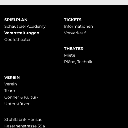
Navigation
SPIELPLAN
TICKETS
überspringen
Schauspiel Academy
Infor­mationen
Veranstaltungen
Vorverkauf
Goofetheater
THEATER
Miete
Pläne, Technik
VEREIN
Verein
Team
Gönner & Kultur-
Unterstützer
Stuhlfabrik Herisau
Kasernenstrasse 39a