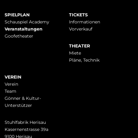
Navigation
SPIELPLAN
TICKETS
überspringen
Schauspiel Academy
Infor­mationen
Veranstaltungen
Vorverkauf
Goofetheater
THEATER
Miete
Pläne, Technik
VEREIN
Verein
Team
Gönner & Kultur-
Unterstützer
Stuhlfabrik Herisau
Kasernenstrasse 39a
9100 Herisau