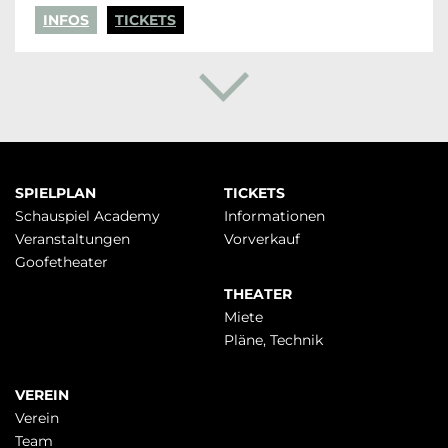
INFOS
TICKETS
Navigation
SPIELPLAN
TICKETS
überspringen
Schauspiel Academy
Infor­mationen
Veranstaltungen
Vorverkauf
Goofetheater
THEATER
Miete
Pläne, Technik
VEREIN
Verein
Team