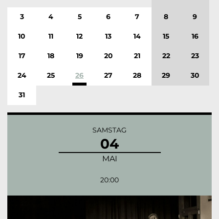
3
4
5
6
7
8
9
10
11
12
13
14
15
16
17
18
19
20
21
22
23
24
25
26
27
28
29
30
31
SAMSTAG
04
MAI
20:00