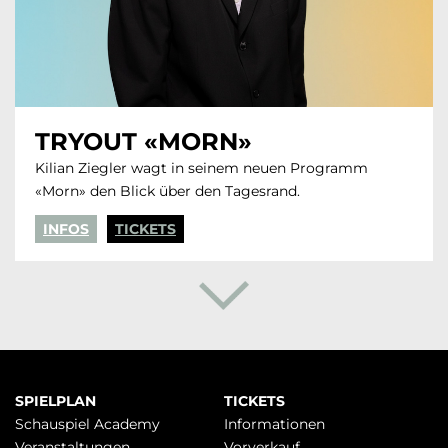
TRYOUT «MORN»
Kilian Ziegler wagt in seinem neuen Programm
«Morn» den Blick über den Tagesrand.
INFOS
TICKETS
Navigation
SPIELPLAN
TICKETS
überspringen
Schauspiel Academy
Infor­mationen
Veranstaltungen
Vorverkauf