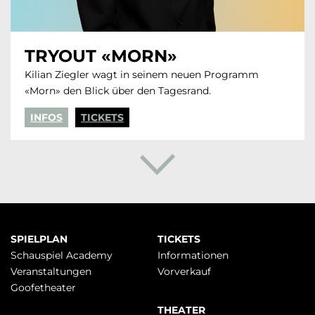
TRYOUT «MORN»
Kilian Ziegler wagt in seinem neuen Programm
«Morn» den Blick über den Tagesrand.
INFOS
TICKETS
Navigation
SPIELPLAN
TICKETS
überspringen
Schauspiel Academy
Infor­mationen
Veranstaltungen
Vorverkauf
Goofetheater
THEATER