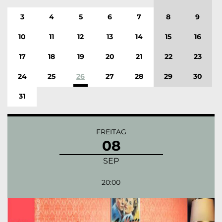
3
4
5
6
7
8
9
10
11
12
13
14
15
16
17
18
19
20
21
22
23
24
25
26
27
28
29
30
31
FREITAG
08
SEP
20:00