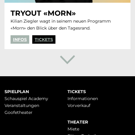
TRYOUT «MORN»
Kilian Ziegler wagt in seinem neuen Programm
«Morn» den Blick über den Tagesrand.
INFOS
TICKETS
Navigation
SPIELPLAN
TICKETS
überspringen
Schauspiel Academy
Infor­mationen
Veranstaltungen
Vorverkauf
Goofetheater
THEATER
Miete