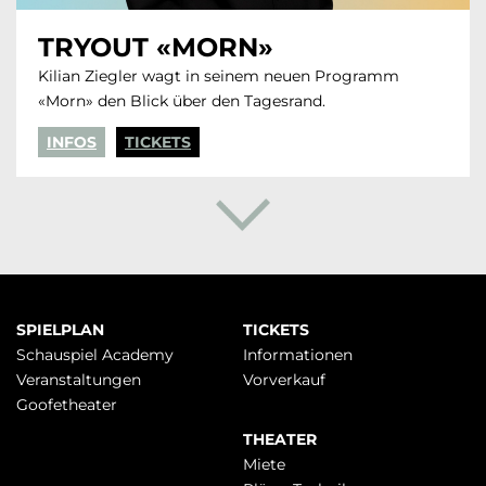
TRYOUT «MORN»
Kilian Ziegler wagt in seinem neuen Programm
«Morn» den Blick über den Tagesrand.
INFOS
TICKETS
Navigation
SPIELPLAN
TICKETS
überspringen
Schauspiel Academy
Infor­mationen
Veranstaltungen
Vorverkauf
Goofetheater
THEATER
Miete