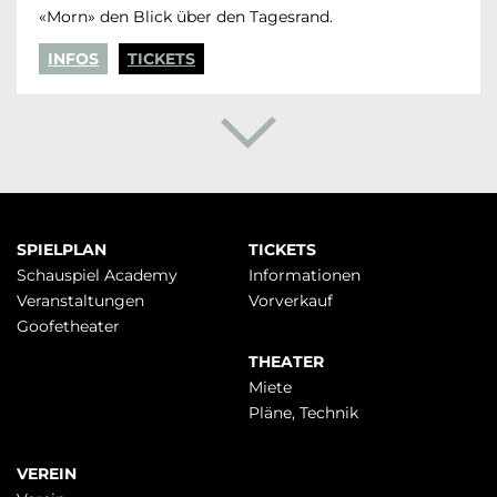
«Morn» den Blick über den Tagesrand.
INFOS
TICKETS
Navigation
SPIELPLAN
TICKETS
überspringen
Schauspiel Academy
Infor­mationen
Veranstaltungen
Vorverkauf
Goofetheater
THEATER
Miete
Pläne, Technik
VEREIN