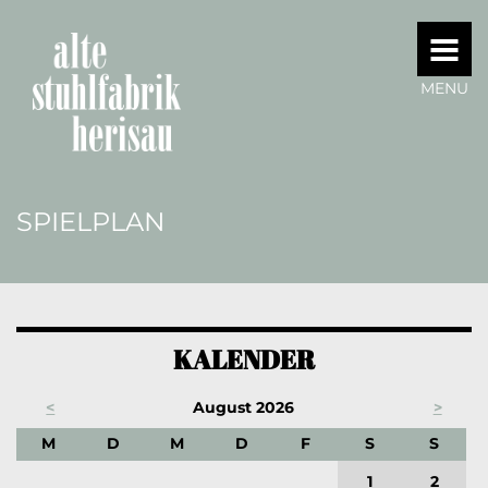
MENU
SPIELPLAN
KALENDER
<
August 2026
>
ONTAG
IENSTAG
ITTWOCH
ONNERSTAG
REITAG
AMSTAG
ONNT
M
D
M
D
F
S
S
1
2