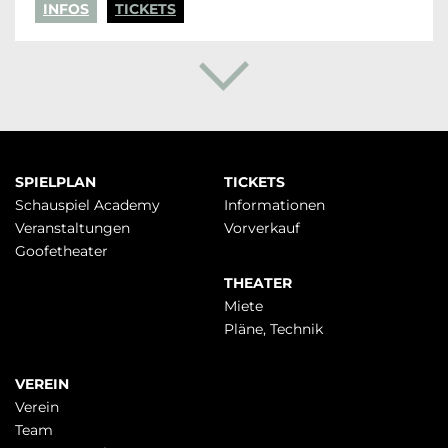
INFOS
TICKETS
Navigation
SPIELPLAN
TICKETS
überspringen
Schauspiel Academy
Infor­mationen
Veranstaltungen
Vorverkauf
Goofetheater
THEATER
Miete
Pläne, Technik
VEREIN
Verein
Team