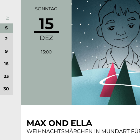
SONNTAG
15
>
MSTAG
ONNTAG
S
DEZ
2
9
15:00
16
23
30
MAX OND ELLA
WEIHNACHTSMÄRCHEN IN MUNDART FÜR 