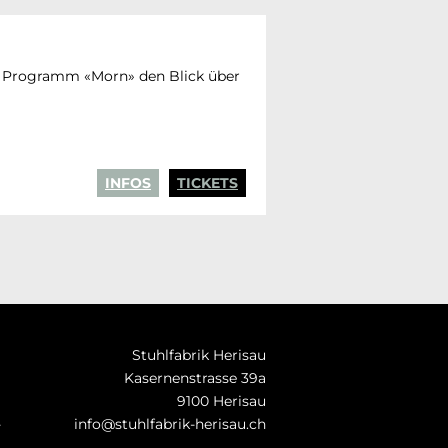
en Programm «Morn» den Blick über
INFOS
TICKETS
Stuhlfabrik Herisau
Kasernenstrasse 39a
9100 Herisau
-
info@stuhlfabrik-herisau.ch