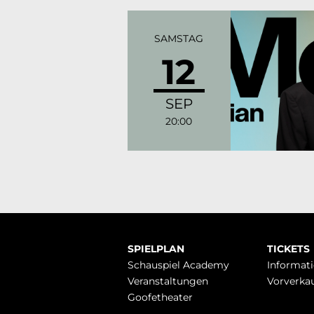
SAMSTAG
12
SEP
20:00
Navigation
SPIELPLAN
TICKETS
überspringen
Schauspiel Academy
Infor­mat
Veranstaltungen
Vorverka
Goofetheater