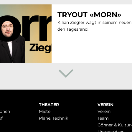
TRYOUT «MORN»
Kilian Ziegler wagt in seinem neu
den Tagesrand.
THEATER
VEREIN
ionen
Miete
Verein
uf
Pläne, Technik
Team
Gönner & Kultur
Unterstützer