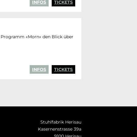
INFOS
TICKETS
en Programm «Morn» den Blick über
INFOS
TICKETS
Stuhlfabrik Herisau
Kasernenstrasse 39a
9100 Herisau