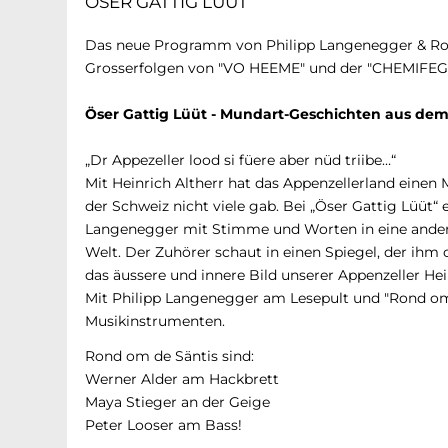
ÖSER GATTIG LÜÜT
Das neue Programm von Philipp Langenegger & Ro
Grosserfolgen von "VO HEEME" und der "CHEMIFE
Öser Gattig Lüüt - Mundart-Geschichten aus de
„Dr Appezeller lood si füere aber nüd triibe…“
Mit Heinrich Altherr hat das Appenzellerland einen 
der Schweiz nicht viele gab. Bei „Öser Gattig Lüüt“ 
Langenegger mit Stimme und Worten in eine andere 
Welt. Der Zuhörer schaut in einen Spiegel, der ihm o
das äussere und innere Bild unserer Appenzeller He
Mit Philipp Langenegger am Lesepult und "Rond om
Musikinstrumenten.
Rond om de Säntis sind:
Werner Alder am Hackbrett
Maya Stieger an der Geige
Peter Looser am Bass!