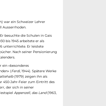
h) war ein Schweizer Lehrer
ll Ausserrhoden.
 Er besuchte die Schulen in Gais
0 bis 1945 arbeitete er als
 unterrichtete. Er leistete
bücher. Nach seiner Pensionierung
Kalenders.
r ein «besonderes
nden» (
Ferdi
, 1944). Spätere Werke
attehalb
(1979) zeigen ihn als
r 450-Jahr-Feier zum Eintritt des
r, der sich in seiner
Festspiel
Appenzell, das Land
(1963,