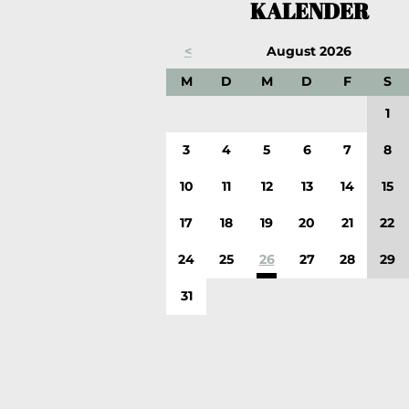
KALENDER
<
August 2026
ONTAG
IENSTAG
ITTWOCH
ONNERSTAG
REITAG
A
M
D
M
D
F
S
1
3
4
5
6
7
8
10
11
12
13
14
15
17
18
19
20
21
22
24
25
26
27
28
29
31