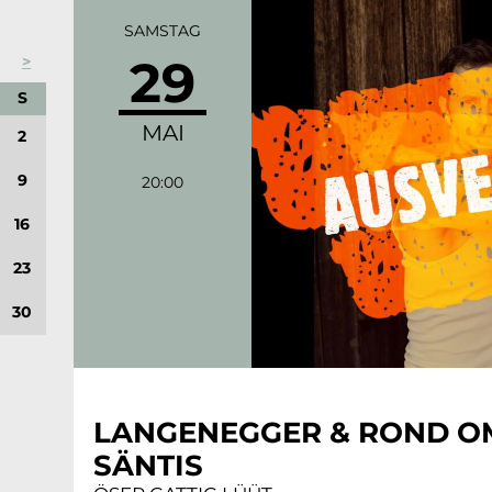
SAMSTAG
29
>
MSTAG
ONNTAG
S
MAI
2
9
20:00
16
23
30
LANGENEGGER & ROND O
SÄNTIS