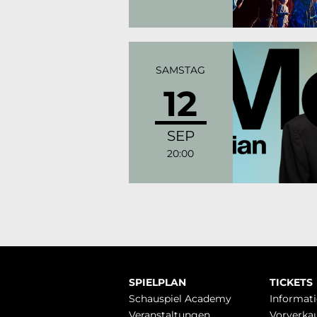
SAMSTAG
12
SEP
20:00
Navigation
SPIELPLAN
TICKETS
überspringen
Schauspiel Academy
Infor­mat
Veranstaltungen
Vorverka