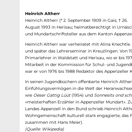
Heinrich Altherr
Heinrich Altherr (* 2. September 1909 in Gais; † 26.
August 1993 in Herisau; heimatberechtigt in Urnäsc
und Mundartschriftsteller aus dem Kanton Appenze
Heinrich Altherr war verheiratet mit Alina Knechtle.
und später das Lehrerseminar in Kreuzlingen. Von 193
Primarlehrer in Waldstatt und Herisau, wo er bis 1976
Mitarbeit in der Kommission für Schul- und Jugend
war er von 1976 bis 1988 Redaktor des Appenzeller 
In seinen Jugendbüchern offenbarte Heinrich Alther
Einfühlungsvermögen in die Welt der Heranwachse
wie
Oeser Gattig Lüüt
(1954) und
Sonnesits ond sch
«meisterhaften Erzähler in Appenzeller Mundart». Zu
Landes Appenzell in den Bund schrieb Heinrich Alther
Wohngemeinschaft kulturell stark engagierte, das 
zusammen mit Hans Meier).
(Quelle: Wikipedia)