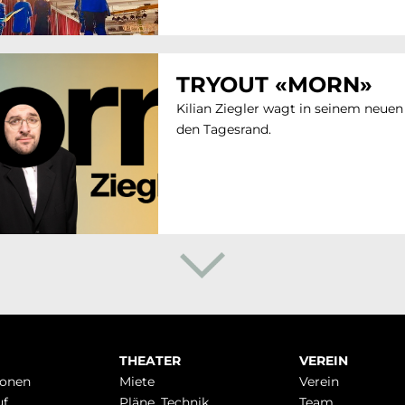
TRYOUT «MORN»
Kilian Ziegler wagt in seinem neu
den Tagesrand.
THEATER
VEREIN
ionen
Miete
Verein
uf
Pläne, Technik
Team