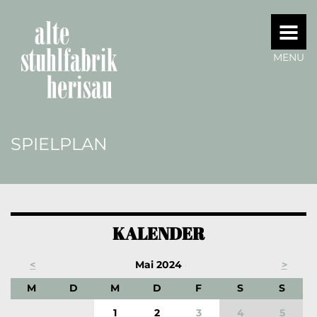
MENU
SPIELPLAN
KALENDER
<
Mai 2024
>
ONTAG
IENSTAG
ITTWOCH
ONNERSTAG
REITAG
AMSTAG
ONNT
M
D
M
D
F
S
S
1
2
3
4
5