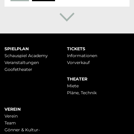
Navigation
SPIELPLAN
TICKETS
überspringen
Schauspiel Academy
Infor­mationen
Veranstaltungen
Vorverkauf
Goofetheater
THEATER
Miete
Pläne, Technik
VEREIN
Verein
Team
Gönner & Kultur-