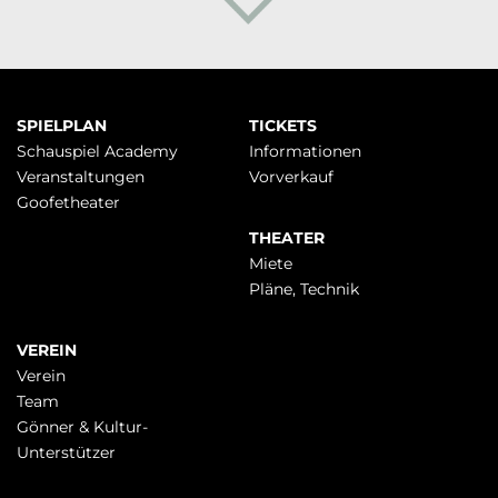
Navigation
SPIELPLAN
TICKETS
überspringen
Schauspiel Academy
Infor­mationen
Veranstaltungen
Vorverkauf
Goofetheater
THEATER
Miete
Pläne, Technik
VEREIN
Verein
Team
Gönner & Kultur-
Unterstützer