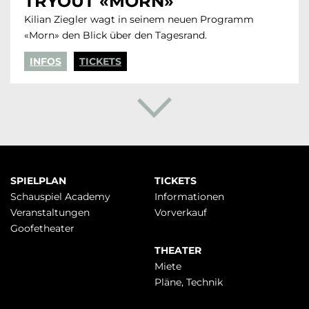
TRYOUT «MORN»
Kilian Ziegler wagt in seinem neuen Programm
«Morn» den Blick über den Tagesrand.
INFOS
TICKETS
Navigation
SPIELPLAN
TICKETS
überspringen
Schauspiel Academy
Infor­mationen
Veranstaltungen
Vorverkauf
Goofetheater
THEATER
Miete
Pläne, Technik