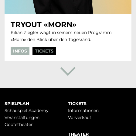
TRYOUT «MORN»
Kilian Ziegler wagt in seinem neuen Programm
«Morn» den Blick über den Tagesrand.
INFOS
TICKETS
Navigation
SPIELPLAN
TICKETS
überspringen
Schauspiel Academy
Infor­mationen
Veranstaltungen
Vorverkauf
Goofetheater
THEATER