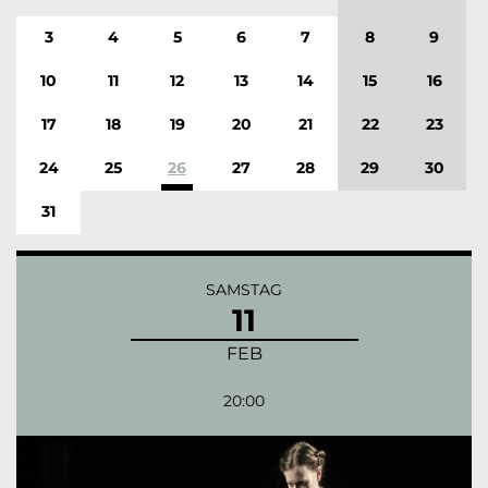
3
4
5
6
7
8
9
10
11
12
13
14
15
16
17
18
19
20
21
22
23
24
25
26
27
28
29
30
31
SAMSTAG
11
FEB
20:00