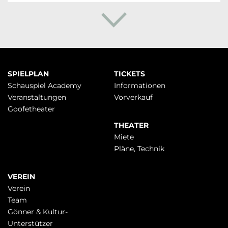
Navigation
SPIELPLAN
TICKETS
überspringen
Schauspiel Academy
Infor­mationen
Veranstaltungen
Vorverkauf
Goofetheater
THEATER
Miete
Pläne, Technik
VEREIN
Verein
Team
Gönner & Kultur-
Unterstützer