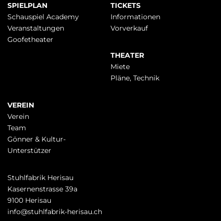
Navigation
SPIELPLAN
TICKETS
überspringen
Schauspiel Academy
Infor­mationen
Veranstaltungen
Vorverkauf
Goofetheater
THEATER
Miete
Pläne, Technik
VEREIN
Verein
Team
Gönner & Kultur-
Unterstützer
Stuhlfabrik Herisau
Kasernenstrasse 39a
9100 Herisau
info@stuhlfabrik-herisau.ch