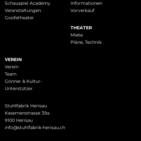
überspringen
Schauspiel Academy
Infor­mationen
Veranstaltungen
Vorverkauf
Goofetheater
THEATER
Miete
Pläne, Technik
VEREIN
Verein
Team
Gönner & Kultur-
Unterstützer
Stuhlfabrik Herisau
Kasernenstrasse 39a
9100 Herisau
info@stuhlfabrik-herisau.ch