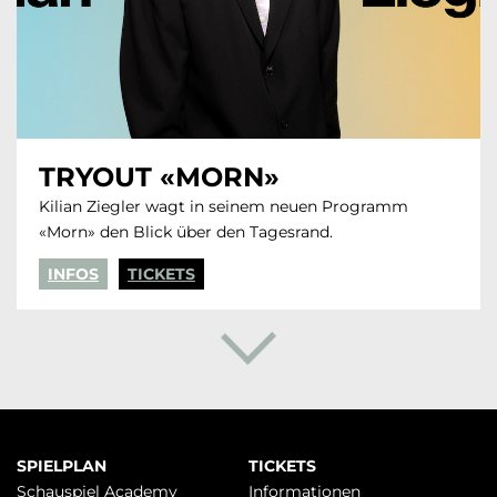
TRYOUT «MORN»
Kilian Ziegler wagt in seinem neuen Programm
«Morn» den Blick über den Tagesrand.
INFOS
TICKETS
Navigation
SPIELPLAN
TICKETS
überspringen
Schauspiel Academy
Infor­mationen